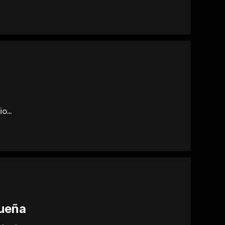
...
queña