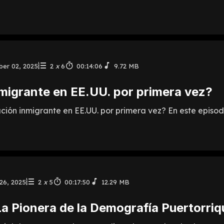
er 02, 2025
2
x
6
00:14:06
9.72 MB
nmigrante en EE.UU. por primera vez?
ón inmigrante en EE.UU. por primera vez? En este episodio
26, 2025
2
x
5
00:17:50
12.29 MB
La Pionera de la Demografía Puertorri