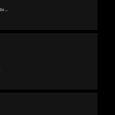
 ...
.