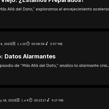
ás Allá del Dato," exploramos el envejecimiento acelerado
4, 2025
1
x
10
00:08:38
5.97 MB
o: Datos Alarmantes
sodio de "Más Allá del Dato," analizo la alarmante crisi..
y 18, 2025
1
x
9
00:13:17
9.17 MB