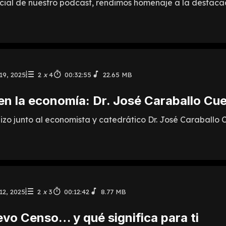
ial de nuestro podcast, rendimos homenaje a la destacad
19, 2025
2
x
4
00:32:55
22.65 MB
en la economía: Dr. José Caraballo Cu
zo junto al economista y catedrático Dr. José Caraballo C.
12, 2025
2
x
3
00:12:42
8.77 MB
vo Censo… y qué significa para ti