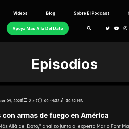
Videos
Blog
Sobre El Podcast
Apoya Más Allá Del Dato
Episodios
er 09, 2025
2
x
7
00:44:32
30.62 MB
s con armas de fuego en América
s Allá del Dato," analizo junto al experto Mario Font Mar.