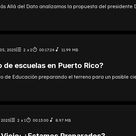
s Allá del Dato analizamos la propuesta del presidente D
05, 2025
2
x
2
00:17:24
11.99 MB
o de escuelas en Puerto Rico?
de Educación preparando el terreno para un posible cierr
, 2025
2
x
1
00:13:00
8.97 MB
 Viejo: ¿Estamos Preparados?